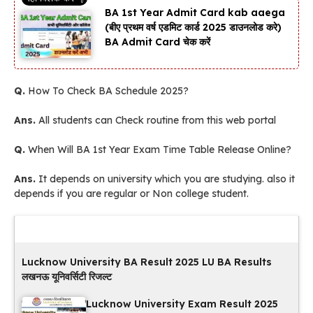
BA 1st Year Admit Card kab aaega
(बीए प्रथम वर्ष एडमिट कार्ड 2025 डाउनलोड करे)
BA Admit Card चेक करें
Q.
How To Check BA Schedule 2025?
Ans.
All students can Check routine from this web portal
Q.
When Will BA 1st Year Exam Time Table Release Online?
Ans.
It depends on university which you are studying. also it
depends if you are regular or Non college student.
Latest Updates
Lucknow University BA Result 2025 LU BA Results
लखनऊ यूनिवर्सिटी रिजल्ट
Lucknow University Exam Result 2025