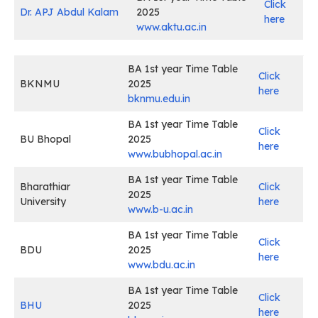
Click
Dr. APJ Abdul Kalam
2025
here
www.aktu.ac.in
BA 1st year Time Table
Click
BKNMU
2025
here
bknmu.edu.in
BA 1st year Time Table
Click
BU Bhopal
2025
here
www.bubhopal.ac.in
BA 1st year Time Table
Bharathiar
Click
2025
University
here
www.b-u.ac.in
BA 1st year Time Table
Click
BDU
2025
here
www.bdu.ac.in
BA 1st year Time Table
Click
BHU
2025
here