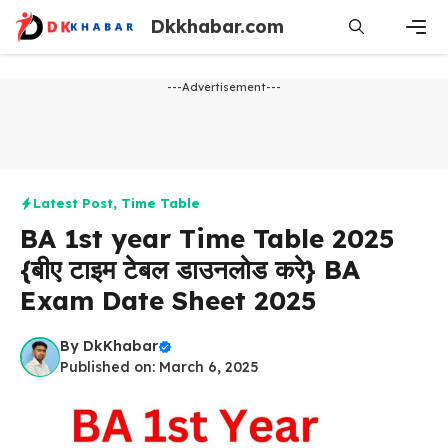
Skip
Dkkhabar.com
to
content
Men
---Advertisement---
Latest Post
,
Time Table
BA 1st year Time Table 2025
{बीए टाइम टेबल डाउनलोड करे} BA
Exam Date Sheet 2025
By
DkKhabar
Published on: March 6, 2025