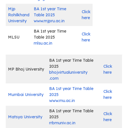
Mjp
BA 1st year Time
Click
Rohilkhand
Table 2025
here
University
www.mjpru.ac.in
BA 1st year Time
Click
MLSU
Table 2025
here
mlsu.ac.in
BA 1st year Time Table
2025
Click
MP Bhoj University
bhojvirtualuniversity
here
.com
BA 1st year Time Table
Click
Mumbai University
2025
here
www.mu.ac.in
BA 1st year Time Table
Click
Matsya University
2025
here
rrbmuniv.ac.in