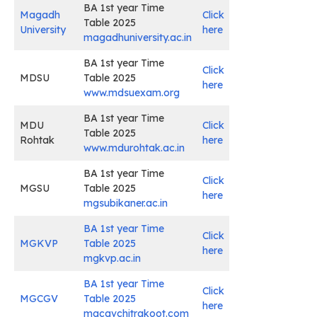
BA 1st year Time
Magadh
Click
Table 2025
University
here
magadhuniversity.ac.in
BA 1st year Time
Click
MDSU
Table 2025
here
www.mdsuexam.org
BA 1st year Time
MDU
Click
Table 2025
Rohtak
here
www.mdurohtak.ac.in
BA 1st year Time
Click
MGSU
Table 2025
here
mgsubikaner.ac.in
BA 1st year Time
Click
MGKVP
Table 2025
here
mgkvp.ac.in
BA 1st year Time
Click
MGCGV
Table 2025
here
mgcgvchitrakoot.com