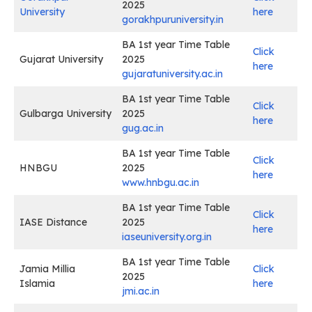
2025
University
here
gorakhpuruniversity.in
BA 1st year Time Table
Click
Gujarat University
2025
here
gujaratuniversity.ac.in
BA 1st year Time Table
Click
Gulbarga University
2025
here
gug.ac.in
BA 1st year Time Table
Click
HNBGU
2025
here
www.hnbgu.ac.in
BA 1st year Time Table
Click
IASE Distance
2025
here
i
aseuniversity.org.in
BA 1st year Time Table
Jamia Millia
Click
2025
Islamia
here
jmi.ac.in