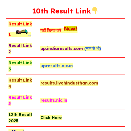
10th Result Link
Result Link
यहाँ क्लिक करे
1
Result Link
up.indiaresults.com
(नाम से भी)
2
Result Link
upresults.nic.in
3
Result Link
r
esults.livehindusthan.com
4
Result Link
results.nic.in
5
12th Result
Click Here
2025