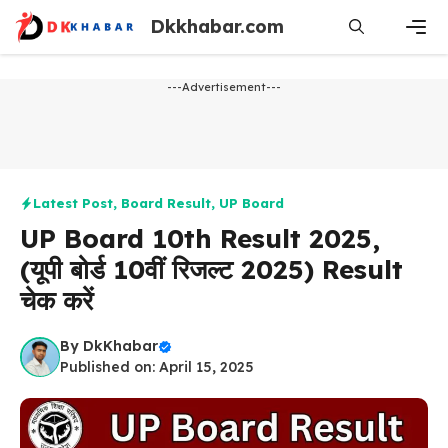
Skip
Dkkhabar.com
to
content
Men
---Advertisement---
Latest Post
,
Board Result
,
UP Board
UP Board 10th Result 2025,
(यूपी बोर्ड 10वीं रिजल्ट 2025) Result
चेक करें
By
DkKhabar
Published on: April 15, 2025