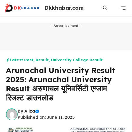
Skip
Dkkhabar.com
to
content
Men
---Advertisement---
Latest Post
,
Result
,
University College Result
Arunachal University Result
2025: Arunachal University
Result अरुणाचल यूनिवर्सिटी एग्जाम
रिजल्ट डाउनलोड
By
Aliza
Published on: June 11, 2025