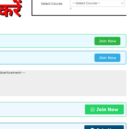
Join Now
Join Now
dvertisement---
Join Now