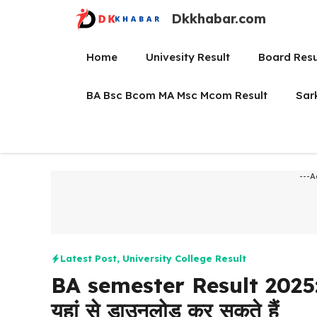
Skip
Dkkhabar.com
to
content
Home
Univesity Result
Board Resu
BA Bsc Bcom MA Msc Mcom Result
Sar
---A
Latest Post
,
University College Result
BA semester Result 2025: (ब
यहां से डाउनलोड कर सकते हैं