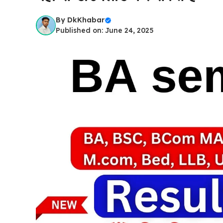
By
DkKhabar
Published on: June 24, 2025