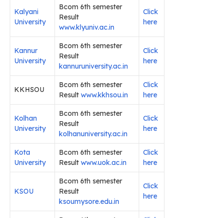
Bcom 6th semester
Kalyani
Click
Result
University
here
www.klyuniv.ac.in
Bcom 6th semester
Kannur
Click
Result
University
here
kannuruniversity.ac.in
Bcom 6th semester
Click
KKHSOU
Result
www.kkhsou.in
here
Bcom 6th semester
Kolhan
Click
Result
University
here
kolhanuniversity.ac.in
Kota
Bcom 6th semester
Click
University
Result
www.uok.ac.in
here
Bcom 6th semester
Click
KSOU
Result
here
ksoumysore.edu.in