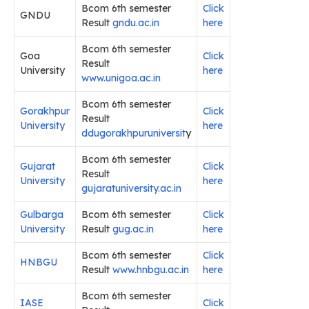
Bcom 6th semester
Click
GNDU
Result
gndu.ac.in
here
Bcom 6th semester
Goa
Click
Result
University
here
www.unigoa.ac.in
Bcom 6th semester
Gorakhpur
Click
Result
University
here
ddugorakhpuruniversit
y
Bcom 6th semester
Gujarat
Click
Result
University
here
gujaratuniversity.ac.in
Gulbarga
Bcom 6th semester
Click
University
Result
gug.ac.in
here
Bcom 6th semester
Click
HNBGU
Result
www.hnbgu.ac.in
here
Bcom 6th semester
IASE
Click