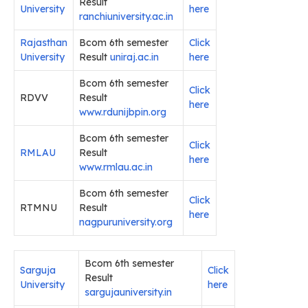
Result
University
here
ranchiuniversity.ac.in
Rajasthan
Bcom 6th semester
Click
University
Result
uniraj.ac.in
here
Bcom 6th semester
Click
RDVV
Result
here
www.rdunijbpin.org
Bcom 6th semester
Click
RMLAU
Result
here
www.rmlau.ac.in
Bcom 6th semester
Click
RTMNU
Result
here
nagpuruniversity.org
Bcom 6th semester
Sarguja
Click
Result
University
here
sargujauniversity.in