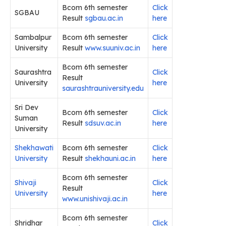
Bcom 6th semester
Click
SGBAU
Result
sgbau.ac.in
here
Sambalpur
Bcom 6th semester
Click
University
Result
www.suuniv.ac.in
her
e
Bcom 6th semester
Saurashtra
Click
Result
University
here
saurashtrauniversity.edu
Sri Dev
Bcom 6th semester
Click
Suman
Result
sdsuv.ac.in
here
University
Shekhawati
Bcom 6th semester
Click
University
Result
shekhauni.ac.in
here
Bcom 6th semester
Shivaji
Click
Result
University
here
www.unishivaji.ac.in
Bcom 6th semester
Shridhar
Click