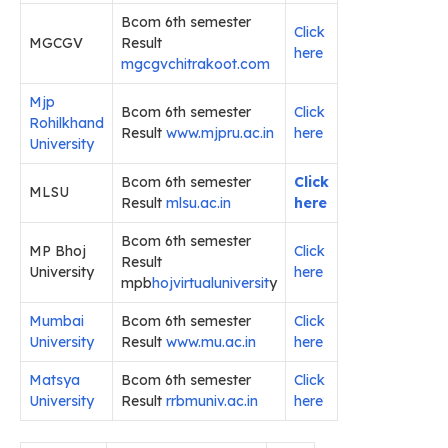
Bcom 6th semester
Click
MGCGV
Result
here
mgcgvchitrakoot.com
Mjp
Bcom 6th semester
Click
Rohilkhand
Result
www.mjpru.ac.in
here
University
Bcom 6th semester
Click
MLSU
Result
mlsu.ac.in
here
Bcom 6th semester
MP Bhoj
Click
Result
University
here
mpb
hojvirtualuniversit
y
Mumbai
Bcom 6th semester
Click
University
Result
www.mu.ac.in
here
Matsya
Bcom 6th semester
Click
University
Result
rrbmuniv.ac.in
here