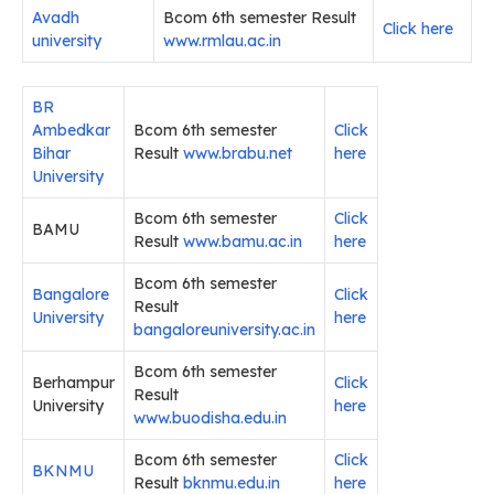
Avadh
Bcom 6th semester Result
Click here
university
www.rmlau.ac.in
BR
Ambedkar
Bcom 6th semester
Click
Bihar
Result
www.brabu.net
here
University
Bcom 6th semester
Click
BAMU
Result
www.bamu.ac.in
here
Bcom 6th semester
Bangalore
Click
Result
University
here
bangaloreuniversity.ac.in
Bcom 6th semester
Berhampur
Click
Result
University
here
www.buodisha.edu.in
Bcom 6th semester
Click
BKNMU
Result
bknmu.edu.in
here