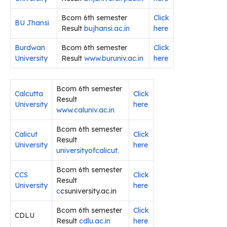
Bcom 6th semester
Click
BU Jhansi
Result
bujhansi.ac.in
here
Burdwan
Bcom 6th semester
Click
University
Result
www.buruniv.ac.in
here
Bcom 6th semester
Calcutta
Click
Result
University
here
www.caluniv.ac.in
Bcom 6th semester
Calicut
Click
Result
University
here
universityofcalicut.
Bcom 6th semester
CCS
Click
Result
University
here
c
csuniversity.ac.in
Bcom 6th semester
Click
CDLU
Result
cdlu.ac.in
here