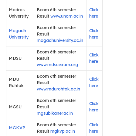
Madras
Bcom 6th semester
Click
University
Result
www.unom.ac.in
here
Bcom 6th semester
Magadh
Click
Result
University
here
magadhuniversity.ac.in
Bcom 6th semester
Click
MDSU
Result
here
www.mdsuexam.org
Bcom 6th semester
MDU
Click
Result
Rohtak
here
www.mdurohtak.ac.in
Bcom 6th semester
Click
MGSU
Result
here
mgsubikaner.ac.in
Bcom 6th semester
Click
MGKVP
Result
mgkvp.ac.in
here