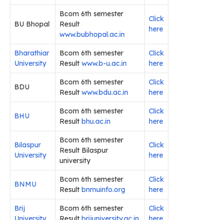
Bcom 6th semester
Click
BU Bhopal
Result
here
www.bubhopal.ac.in
Bharathiar
Bcom 6th semester
Click
University
Result
www.b-u.ac.in
here
Bcom 6th semester
Click
BDU
Result
www.bdu.ac.in
here
Bcom 6th semester
Click
BHU
Result
bhu.ac.in
here
Bcom 6th semester
Bilaspur
Click
Result Bilaspur
University
here
university
Bcom 6th semester
Click
BNMU
Result
bnmuinfo.org
here
Brij
Bcom 6th semester
Click
University
Result
brijuniversity.ac.in
here