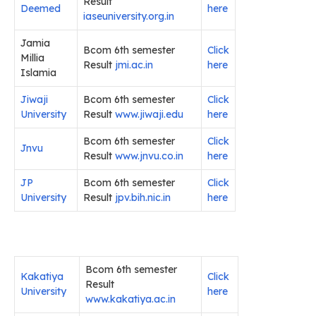
Result
Deemed
here
iaseuniversity.org.in
Jamia
Bcom 6th semester
Click
Millia
Result
jmi.ac.in
here
Islamia
Jiwaji
Bcom 6th semester
Click
University
Result
www.jiwaji.edu
here
Bcom 6th semester
Click
Jnvu
Result
www.jnvu.co.in
here
JP
Bcom 6th semester
Click
University
Result
jpv.bih.nic.in
here
Bcom 6th semester
Kakatiya
Click
Result
University
here
www.kakatiya.ac.in