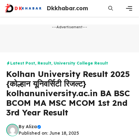
Skip
Dkkhabar.com
to
content
Men
---Advertisement---
Latest Post
,
Result
,
University College Result
Kolhan University Result 2025
{कोल्हान यूनिवर्सिटी रिजल्ट}
kolhanuniversity.ac.in BA BSC
BCOM MA MSC MCOM 1st 2nd
3rd Year Result
By
Aliza
Published on: June 18, 2025