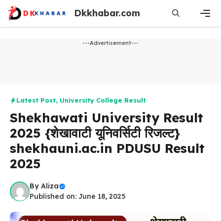
Skip
Dkkhabar.com
to
content
Men
---Advertisement---
Latest Post
,
University College Result
Shekhawati University Result
2025 {शेखावाटी यूनिवर्सिटी रिजल्ट}
shekhauni.ac.in PDUSU Result
2025
By
Aliza
Published on: June 18, 2025