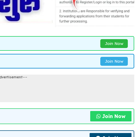
Join Now
Join Now
dvertisement---
Join Now