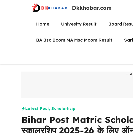
Skip
Dkkhabar.com
to
content
Home
Univesity Result
Board Resu
BA Bsc Bcom MA Msc Mcom Result
Sar
---A
Latest Post
,
Scholarhsip
Bihar Post Matric Scholars
स्कालरशिप 2025-26 के लिए ऑनल