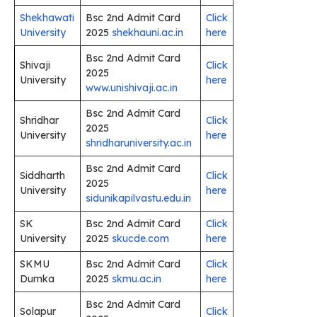
Shekhawati
Bsc 2nd Admit Card
Click
University
2025
shekhauni.ac.in
here
Bsc 2nd Admit Card
Shivaji
Click
2025
University
here
www.unishivaji.ac.in
Bsc 2nd Admit Card
Shridhar
Click
2025
University
here
shridharuniversity.ac.in
Bsc 2nd Admit Card
Siddharth
Click
2025
University
here
sidunikapilvastu.edu.in
SK
Bsc 2nd Admit Card
Click
University
2025
skucde.com
here
SKMU
Bsc 2nd Admit Card
Click
Dumka
2025
skmu.ac.in
here
Bsc 2nd Admit Card
Solapur
Click