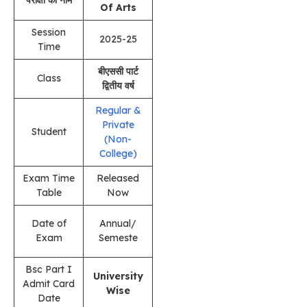
Of Arts
Session
2025-25
Time
बीएससी पार्ट
Class
द्वितीय वर्ष
Regular &
Private
Student
(Non-
College)
Exam Time
Released
Table
Now
Date of
Annual/
Exam
Semeste
Bsc Part I
University
Admit Card
Wise
Date