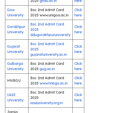
2025
gndu.ac.in
here
Goa
Bsc 2nd Admit Card
Click
University
2025 www.unigoa.ac.in
here
Bsc 2nd Admit Card
Gorakhpur
Click
2025
University
here
ddugorakhpuruniversity
Bsc 2nd Admit Card
Gujarat
Click
2025
University
here
gujaratuniversity.ac.in
Gulbarga
Bsc 2nd Admit Card
Click
University
2025
gug.ac.in
here
Bsc 2nd Admit Card
Click
HNBGU
2025
www.hnbgu.ac.in
here
Bsc 2nd Admit Card
IASE
Click
2025
University
here
iaseuniversity.org.in
Jamia