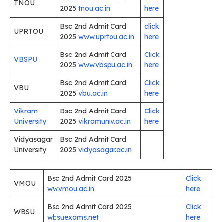
TNOU
2025
tnou.ac.in
here
Bsc 2nd Admit Card
click
UPRTOU
2025
www.uprtou.ac.in
here
Bsc 2nd Admit Card
Click
VBSPU
2025
www.vbspu.ac.in
here
Bsc 2nd Admit Card
Click
VBU
2025
vbu.ac.in
here
Vikram
Bsc 2nd Admit Card
Click
University
2025
vikramuniv.ac.in
here
Vidyasagar
Bsc 2nd Admit Card
University
2025
vidyasagar.ac.in
Bsc 2nd Admit Card 2025
Click
VMOU
ww.vmou.ac.in
here
Bsc 2nd Admit Card 2025
Click
WBSU
wbsuexams.net
here