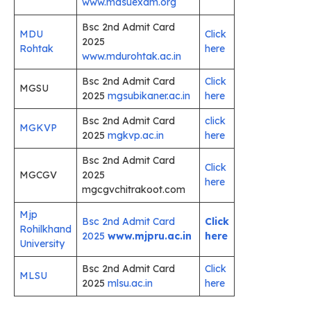
www.mdsuexam.org
Bsc 2nd Admit Card
MDU
Click
2025
Rohtak
here
www.mdurohtak.ac.in
Bsc 2nd Admit Card
Click
MGSU
2025
mgsubikaner.ac.in
here
Bsc 2nd Admit Card
click
MGKVP
2025
mgkvp.ac.in
here
Bsc 2nd Admit Card
Click
MGCGV
2025
here
mgcgvchitrakoot.com
Mjp
Bsc 2nd Admit Card
Click
Rohilkhand
2025
www.mjpru.ac.in
here
University
Bsc 2nd Admit Card
Click
MLSU
2025
mlsu.ac.in
here