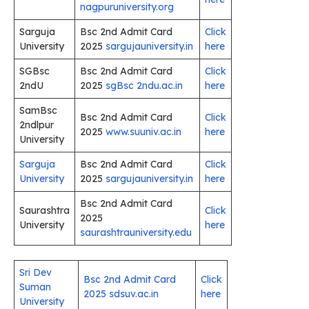
nagpuruniversity.org
Sarguja
Bsc 2nd Admit Card
Click
University
2025
sargujauniversity.in
here
SGBsc
Bsc 2nd Admit Card
Click
2ndU
2025
sgBsc 2ndu.ac.in
here
SamBsc
Bsc 2nd Admit Card
Click
2ndlpur
2025
www.suuniv.ac.in
here
University
Sarguja
Bsc 2nd Admit Card
Click
University
2025
sargujauniversity.in
here
Bsc 2nd Admit Card
Saurashtra
Click
2025
University
here
saurashtrauniversity.edu
Sri Dev
Bsc 2nd Admit Card
Click
Suman
2025 sdsuv.ac.in
here
University