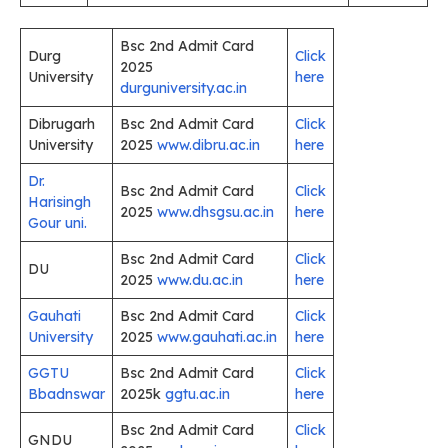
Bsc 2nd Admit Card
Durg
Click
2025
University
here
durguniversity.ac.in
Dibrugarh
Bsc 2nd Admit Card
Click
University
2025
www.dibru.ac.in
here
Dr.
Bsc 2nd Admit Card
Click
Harisingh
2025
www.dhsgsu.ac.in
here
Gour uni.
Bsc 2nd Admit Card
Click
DU
2025
www.du.ac.in
here
Gauhati
Bsc 2nd Admit Card
Click
University
2025
www.gauhati.ac.in
here
GGTU
Bsc 2nd Admit Card
Click
Bbadnswar
2025k
ggtu.ac.in
here
Bsc 2nd Admit Card
Click
GNDU