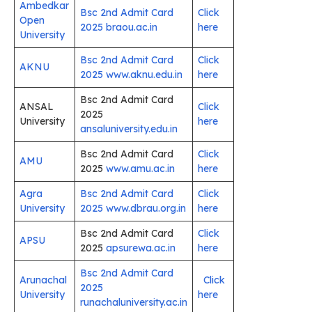
Ambedkar
Bsc 2nd Admit Card
Click
Open
2025 braou.ac.in
here
University
Bsc 2nd Admit Card
Click
AKNU
2025 www.aknu.edu.in
here
Bsc 2nd Admit Card
ANSAL
Click
2025
University
here
ansaluniversity.edu.in
Bsc 2nd Admit Card
Click
AMU
2025
www.amu.ac.in
here
Agra
Bsc 2nd Admit Card
Click
University
2025 www.dbrau.org.in
here
Bsc 2nd Admit Card
Click
APSU
2025
apsurewa.ac.in
here
Bsc 2nd Admit Card
Arunachal
Click
2025
University
here
runachaluniversity.ac.in