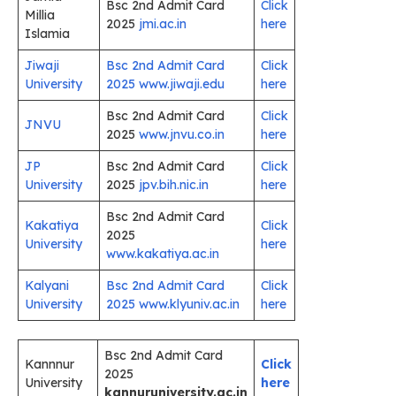
Bsc 2nd Admit Card
Click
Millia
2025
jmi.ac.in
here
Islamia
Jiwaji
Bsc 2nd Admit Card
Click
University
2025 www.jiwaji.edu
here
Bsc 2nd Admit Card
Click
JNVU
2025
www.jnvu.co.in
here
JP
Bsc 2nd Admit Card
Click
University
2025
jpv.bih.nic.in
here
Bsc 2nd Admit Card
Kakatiya
Click
2025
University
here
www.kakatiya.ac.in
Kalyani
Bsc 2nd Admit Card
Click
University
2025 www.klyuniv.ac.in
here
Bsc 2nd Admit Card
Kannnur
Click
2025
University
here
kan
n
uruniversity.ac.in