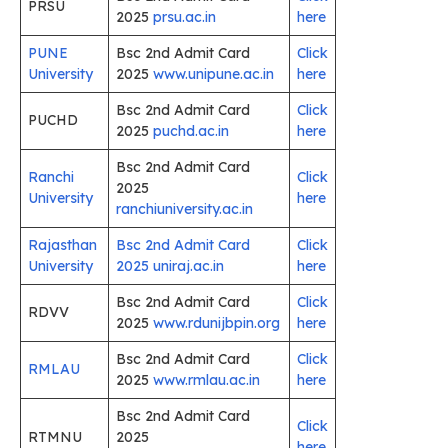
PRSU
2025
prsu.ac.in
here
PUNE
Bsc 2nd Admit Card
Click
University
2025
www.unipune.ac.in
here
Bsc 2nd Admit Card
Click
PUCHD
2025
puchd.ac.in
here
Bsc 2nd Admit Card
Ranchi
Click
2025
University
here
ranchiuniversity.ac.in
Rajasthan
Bsc 2nd Admit Card
Click
University
2025 uniraj.ac.in
here
Bsc 2nd Admit Card
Click
RDVV
2025
www.rdunijbpin.org
here
Bsc 2nd Admit Card
Click
RMLAU
2025
www.rmlau.ac.in
here
Bsc 2nd Admit Card
Click
RTMNU
2025
here