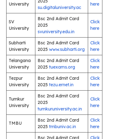
2025
University
here
su.digitaluniversity.ac
Bsc 2nd Admit Card
SV
Click
2025
University
here
svuniversity.edu.in
Subharti
Bsc 2nd Admit Card
Click
University
2025
www.subharti.org
here
Telangana
Bsc 2nd Admit Card
Click
University
2025
tuexams.org
here
Tezpur
Bsc 2nd Admit Card
Click
University
2025
tezu.ernet.in
here
Bsc 2nd Admit Card
Tumkur
Click
2025
University
here
tumkuruniversity.ac.in
Bsc 2nd Admit Card
Click
TMBU
2025
tmbuniv.ac.in
here
Bsc 2nd Admit Card
Click