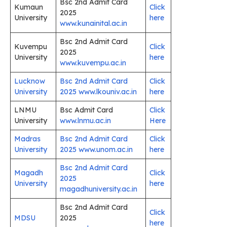
Bsc 2nd Admit Card
Kumaun
Click
2025
University
here
www.kunainital.ac.in
Bsc 2nd Admit Card
Kuvempu
Click
2025
University
here
www.kuvempu.ac.in
Lucknow
Bsc 2nd Admit Card
Click
University
2025 www.lkouniv.ac.in
here
LNMU
Bsc Admit Card
Click
University
www.lnmu.ac.in
Here
Madras
Bsc 2nd Admit Card
Click
University
2025 www.unom.ac.in
here
Bsc 2nd Admit Card
Magadh
Click
2025
University
here
magadhuniversity.ac.in
Bsc 2nd Admit Card
Click
MDSU
2025
here