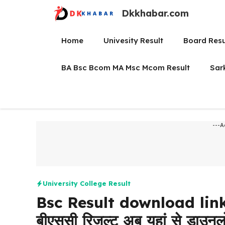
Skip
Dkkhabar.com
to
content
Home
Univesity Result
Board Resu
BA Bsc Bcom MA Msc Mcom Result
Sar
---A
University College Result
Bsc Result download link: 
बीएससी रिजल्ट अब यहां से डाउनल