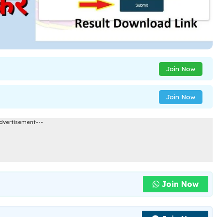
Join Now
Join Now
dvertisement---
Join Now