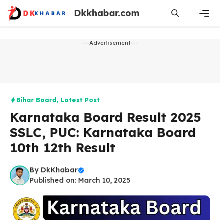
Skip
Dkkhabar.com
to
content
Men
---Advertisement---
Bihar Board
,
Latest Post
Karnataka Board Result 2025
SSLC, PUC: Karnataka Board
10th 12th Result
By
DkKhabar
Published on: March 10, 2025