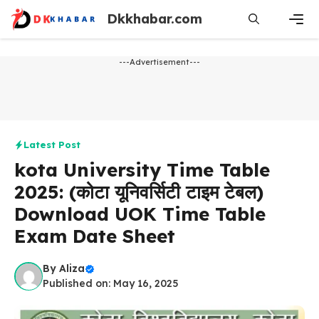
Skip
Dkkhabar.com
to
content
Men
---Advertisement---
Latest Post
kota University Time Table
2025: (कोटा यूनिवर्सिटी टाइम टेबल)
Download UOK Time Table
Exam Date Sheet
By
Aliza
Published on: May 16, 2025