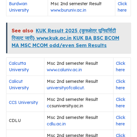
Burdwan
Msc 2nd semester Result
Click
University
www.buruniv.ac.in
here
See also
KUK Result 2025 {कुरूक्षेत्र यूनिवर्सिटी
रिजल्ट जारी} www.kuk.ac.in KUK BA BSC BCOM
MA MSC MCOM odd/even Sem Results
Calcutta
Msc 2nd semester Result
Click
University
www.caluniv.ac.in
here
Calicut
Msc 2nd semester Result
Click
University
universityofcalicut.
here
Msc 2nd semester Result
Click
CCS University
c
csuniversity.ac.in
here
Msc 2nd semester Result
Click
CDLU
cdlu.ac.in
here
Msc 2nd semester Result
Click