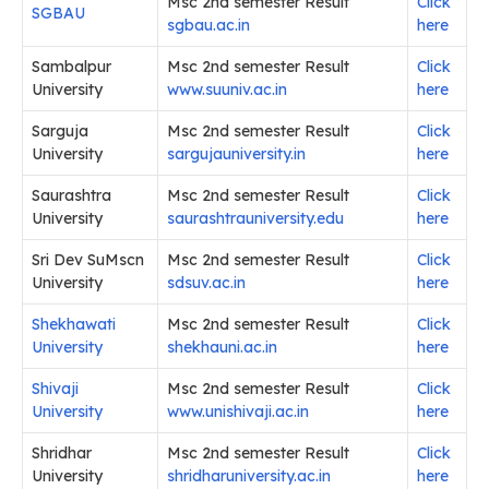
Msc 2nd semester Result
Click
SGBAU
sgbau.ac.in
here
Sambalpur
Msc 2nd semester Result
Click
University
www.suuniv.ac.in
her
e
Sarguja
Msc 2nd semester Result
Click
University
sargujauniversity.in
here
Saurashtra
Msc 2nd semester Result
Click
University
saurashtrauniversity.edu
here
Sri Dev SuMscn
Msc 2nd semester Result
Click
University
sdsuv.ac.in
here
Shekhawati
Msc 2nd semester Result
Click
University
shekhauni.ac.in
here
Shivaji
Msc 2nd semester Result
Click
University
www.unishivaji.ac.in
here
Shridhar
Msc 2nd semester Result
Click
University
shridharuniversity.ac.in
here