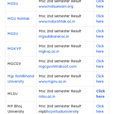
Msc 2nd semester Result
Click
MDSU
www.mdsuexam.org
here
Msc 2nd semester Result
Click
MDU Rohtak
www.mdurohtak.ac.in
here
Msc 2nd semester Result
Click
MGSU
mgsubikaner.ac.in
here
Msc 2nd semester Result
Click
MGKVP
mgkvp.ac.in
here
Msc 2nd semester Result
Click
MGCGV
mgcgvchitrakoot.com
here
Mjp Rohilkhand
Msc 2nd semester Result
Click
University
www.mjpru.ac.in
here
Msc 2nd semester Result
Click
MLSU
mlsu.ac.in
here
MP Bhoj
Msc 2nd semester Result
Click
University
mpb
hojvirtualuniversit
y
here