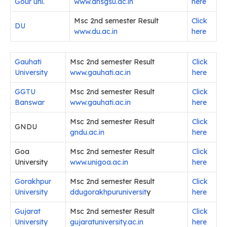
Gour uni.
www.dhsgsu.ac.in
here
Msc 2nd semester Result
Click
DU
www.du.ac.in
here
Gauhati
Msc 2nd semester Result
Click
University
www.gauhati.ac.in
here
GGTU
Msc 2nd semester Result
Click
Banswar
www.gauhati.ac.in
here
Msc 2nd semester Result
Click
GNDU
gndu.ac.in
here
Goa
Msc 2nd semester Result
Click
University
www.unigoa.ac.in
here
Gorakhpur
Msc 2nd semester Result
Click
University
ddugorakhpuruniversit
y
here
Gujarat
Msc 2nd semester Result
Click
University
gujaratuniversity.ac.in
here