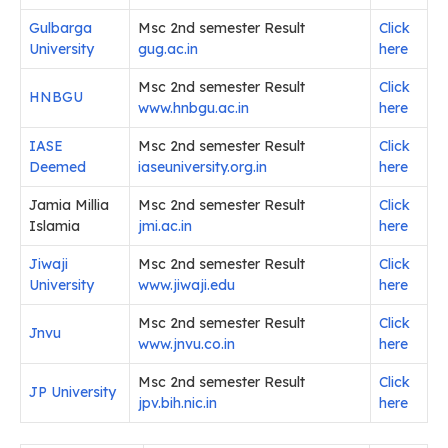
Gulbarga
Msc 2nd semester Result
Click
University
gug.ac.in
here
Msc 2nd semester Result
Click
HNBGU
www.hnbgu.ac.in
here
IASE
Msc 2nd semester Result
Click
Deemed
iaseuniversity.org.in
here
Jamia Millia
Msc 2nd semester Result
Click
Islamia
jmi.ac.in
here
Jiwaji
Msc 2nd semester Result
Click
University
www.jiwaji.edu
here
Msc 2nd semester Result
Click
Jnvu
www.jnvu.co.in
here
Msc 2nd semester Result
Click
JP University
jpv.bih.nic.in
here