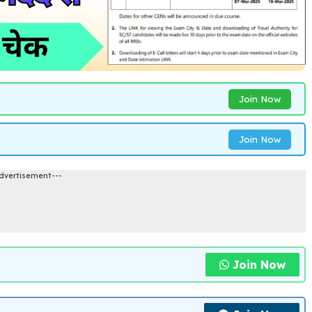
Join Now
Join Now
dvertisement---
Join Now