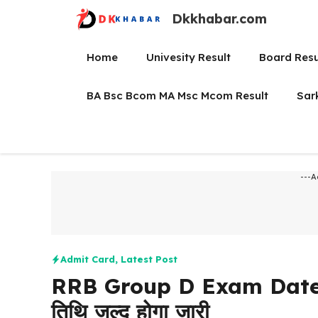
Skip
Dkkhabar.com
to
content
Home
Univesity Result
Board Resu
BA Bsc Bcom MA Msc Mcom Result
Sar
---A
Admit Card
,
Latest Post
RRB Group D Exam Date (Soon)
तिथि जल्द होगा जारी