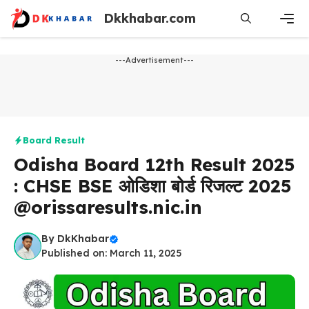
Skip
Dkkhabar.com
to
content
Men
---Advertisement---
Board Result
Odisha Board 12th Result 2025
: CHSE BSE ओडिशा बोर्ड रिजल्ट 2025
@orissaresults.nic.in
By
DkKhabar
Published on: March 11, 2025