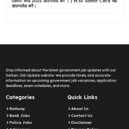
एडमिट कार्ड 2025 डाउनलोड करे । ) M.sc Admit Card यहां
डाउनलोड करें।
Stay informed about the latest government job updates with our
Sarkari Job Update website. We provide timely and accurate
information on upcoming government job vacancies, application
deadlines, exam schedules, and more.
Categories
Quick Links
Railway
About Us
Bank Jobs
Contact Us
Police Jobs
Disclaimer