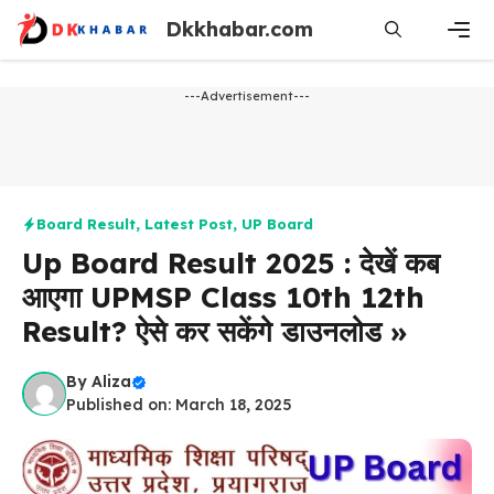
Skip
Dkkhabar.com
to
content
Men
---Advertisement---
Board Result
,
Latest Post
,
UP Board
Up Board Result 2025 : देखें कब
आएगा UPMSP Class 10th 12th
Result? ऐसे कर सकेंगे डाउनलोड »
By
Aliza
Published on: March 18, 2025